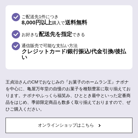
2024.12.19
【1月限定】いちご大福
2024.12.18
新年を迎えるのにぴったりな和菓子をご用意しまし
た。
ご配送先1件につき
8,000円以上
送料無料
2024.12.10
クリスマス・年始期間における一部休止商品につい
購入で
て
配送先を指定
お好きな
できる
2024.12.07
12月18日は【ナボナの日】！オリジナル卓上カレン
ダープレゼント
通信販売で可能な支払い方法
2024.12.05
鵜の木店閉店のお知らせ
クレジットカード/銀行振込/代金引換/後払
い
2024.12.03
年末年始営業時間変更について
2024.12.02
矢向店閉店のお知らせ
2024.11.30
ひととき最中 直販店舗・ナボナ広場販売休止のお知
らせ
王貞治さんのCMでおなじみの『お菓子のホームラン王』ナボナ
2024.11.27
新城店閉店のお知らせ
を中心に、亀屋万年堂の自慢のお菓子を種類豊富に取り揃えてお
2024.11.20
【12月限定】キャラメルナッツ大福
ります。ナボナやふっくら福笑み、ひととき最中といった定番商
品をはじめ、季節限定商品も数多く取り揃えておりますので、ぜ
2024.11.16
【予約受注生産】杵つき餅ご予約承ります
ひご購入ください。
2024.11.01
日頃の感謝を込めて 亀屋万年堂 感謝まつり開催
2024.10.26
【11月週末限定】熊本県産和栗の焼大福・極 発売
オンラインショップはこちら
2024.10.22
【11月限定】カカオマロン大福発売
2024.09.25
【10月限定】濃厚バターお芋大福