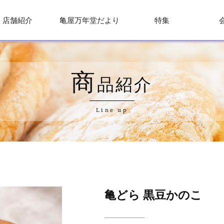
店舗紹介
亀屋万年堂だより
特集
商
品紹介
Line up
亀どら 黒豆かのこ