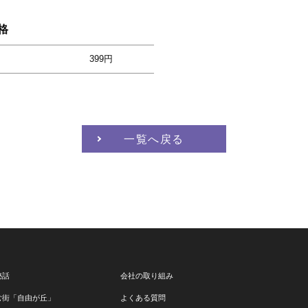
格
399円
一覧へ戻る
秘話
会社の取り組み
む街「自由が丘」
よくある質問