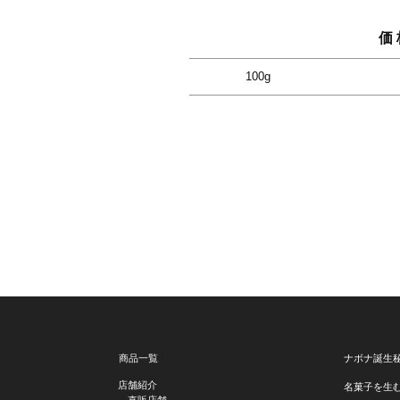
価 
100g
商品一覧
ナボナ誕生
店舗紹介
名菓子を生