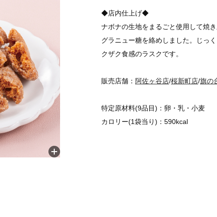
◆店内仕上げ◆
ナボナの生地をまるごと使用して焼き
グラニュー糖を絡めしました。じっく
クザク食感のラスクです。
販売店舗：
阿佐ヶ谷店
/
桜新町店
/
旗の
特定原材料(9品目)：卵・乳・小麦
カロリー(1袋当り)：590kcal