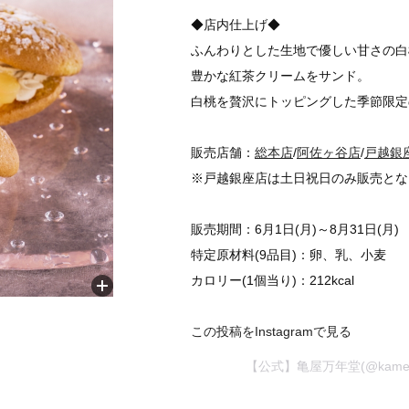
◆店内仕上げ◆
ふんわりとした生地で優しい甘さの白
豊かな紅茶クリームをサンド。
白桃を贅沢にトッピングした季節限定
販売店舗：
総本店
/
阿佐ヶ谷店
/
戸越銀
※戸越銀座店は土日祝日のみ販売とな
販売期間：6月1日(月)～8月31日(月)
特定原材料(9品目)：卵、乳、小麦
カロリー(1個当り)：212kcal
この投稿をInstagramで見る
【公式】亀屋万年堂(@kamey