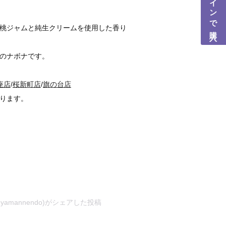
桃ジャムと純生クリームを使用した香り
のナボナです。
座店
/
桜新町店
/
旗の台店
ります。
amannendo)がシェアした投稿