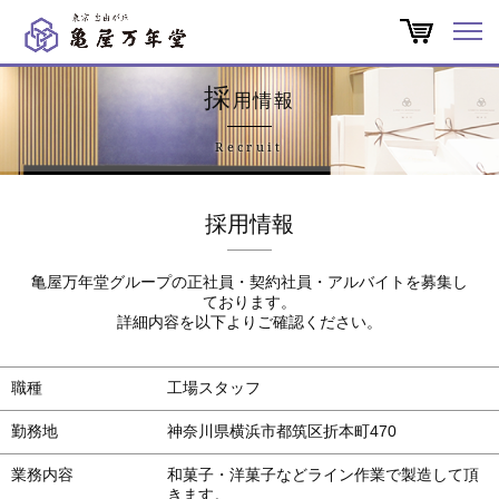
オンラインショップ
採
用情報
商品一覧
Recruit
店舗一覧
採用情報
亀屋万年堂だより
亀屋万年堂グループの正社員・契約社員・アルバイトを募集し
ております。
特集
詳細内容を以下よりご確認ください。
会社概要
職種
工場スタッフ
勤務地
神奈川県横浜市都筑区折本町470
よくある質問
業務内容
和菓子・洋菓子などライン作業で製造して頂
きます。