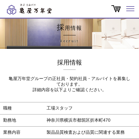
オンラインショップ
採
用情報
商品一覧
Recruit
店舗一覧
採用情報
亀屋万年堂だより
亀屋万年堂グループの正社員・契約社員・アルバイトを募集し
ております。
特集
詳細内容を以下よりご確認ください。
会社概要
職種
工場スタッフ
勤務地
神奈川県横浜市都筑区折本町470
よくある質問
業務内容
製品品質検査および品質に関連する業務