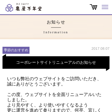
オンラインショップ
お知らせ
商品一覧
Information
店舗一覧
2017.08.07
季節のおすすめ
亀屋万年堂だより
コーポレートサイトリニューアルのお知らせ
特集
いつも弊社のウェブサイトをご訪問いただき、
誠にありがとうございます。
会社概要
この度、ウェブサイトを全面リニューアルいた
よくある質問
しました。
より見やすく、より使いやすくなるよう
更に運営を進めて参りますので、何卒、宜しく