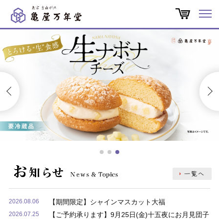
オンラインショップ
商品一覧
店舗一覧
亀屋万年堂だより
特集
会社概要
よくある質問
2026.08.06
【期間限定】シャインマスカット大福
2026.07.25
【ご予約承ります】9月25日(金)十五夜にお月見団子