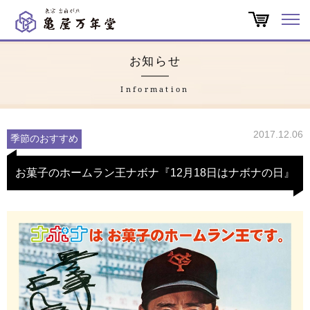
オンラインショップ
お知らせ
商品一覧
Information
店舗一覧
2017.12.06
季節のおすすめ
亀屋万年堂だより
お菓子のホームラン王ナボナ『12月18日はナボナの日』
特集
会社概要
よくある質問