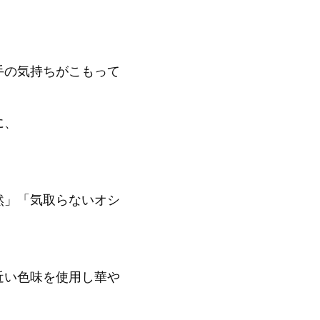
手の気持ちがこもって
に、
然」「気取らないオシ
近い色味を使用し華や