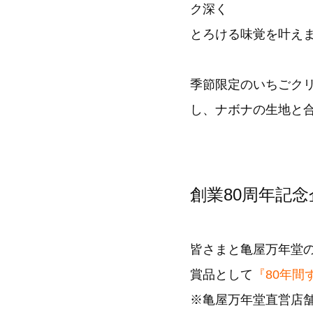
ク深く
とろける味覚を叶え
季節限定のいちごク
し、ナボナの生地と
創業80周年記
皆さまと亀屋万年堂
賞品として
『80年間
※亀屋万年堂直営店舗