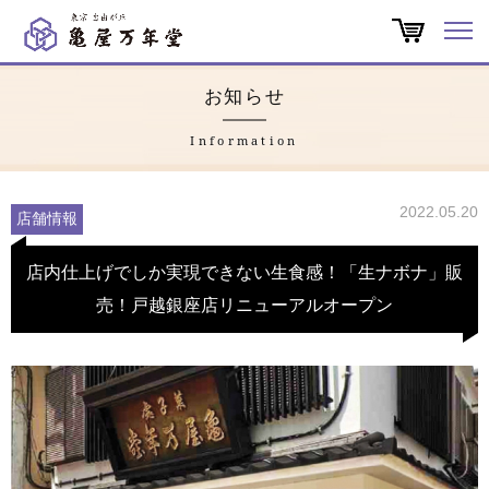
オンラインショップ
お知らせ
商品一覧
Information
店舗一覧
2022.05.20
店舗情報
亀屋万年堂だより
店内仕上げでしか実現できない生食感！「生ナボナ」販
売！戸越銀座店リニューアルオープン
特集
会社概要
よくある質問