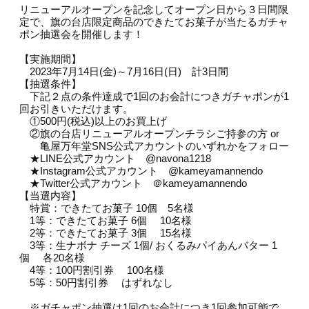
リニューアルオープンを記念してオープン日から３日間限
定で、旗の台店限定商品のできたてお菓子が当たるガチャ
ポン抽選会を開催します！
【実施期間】
2023年7月14日(金)～7月16日(日) 計3日間
【抽選条件】
下記２点の条件達成で1回のお会計につきガチャポンが1
回お引きいただけます。
①500円(税込)以上のお買上げ
②旗の台店リニューアルオープンチラシご持参の方 or
亀屋万年堂SNS公式アカウントのいずれかをフォロー
★LINE公式アカウント @navona1218
★Instagram公式アカウント @kameyamannendo
★Twitter公式アカウント ＠kameyamannendo
【当選内容】
特賞：できたてお菓子 10個 5名様
1等：できたてお菓子 6個 10名様
2等：できたてお菓子 3個 15名様
3等：生ナボナ チーズ 1個/ おくるみパイあんバター 1
個 各20名様
4等：100円割引券 100名様
5等：50円割引券 はずれなし
※ガチャポン抽選は1回のお会計につき1回参加可能で