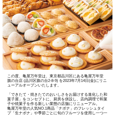
会員募集
お問い合わせ
この度、亀屋万年堂は、東京都品川区にある亀屋万年堂
旗の台店 (品川区旗の台2-8-9) を2023年7月14日(金)にリニ
ューアルオープンいたします。
「できたて・焼きたてのおいしさをお届けする進化した和
菓子屋」をコンセプトに、厨房を併設し、店内調理で和菓
子や焼菓子を作る新しい業態の店舗にリニューアル。
亀屋万年堂の人気NO.1商品「ナボナ」のフレッシュタイ
プ「生ナボナ」や季節ごとに旬のフルーツを使用し一つ一