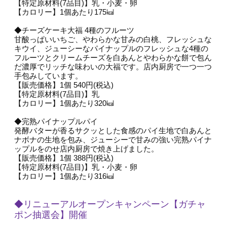
【特定原材料(7品目)】乳・小麦・卵
【カロリー】1個あたり175㎉
◆チーズケーキ大福 4種のフルーツ
甘酸っぱいいちご、やわらかな甘みの白桃、フレッシュな
キウイ、ジューシーなパイナップルのフレッシュな4種の
フルーツとクリームチーズを白あんとやわらかな餅で包ん
だ濃厚でリッチな味わいの大福です。店内厨房で一つ一つ
手包みしています。
【販売価格】1個 540円(税込)
【特定原材料(7品目)】乳
【カロリー】1個あたり320㎉
◆完熟パイナップルパイ
発酵バターが香るサクッとした食感のパイ生地で白あんと
ナボナの生地を包み、ジューシーで甘みの強い完熟パイナ
ップルをのせ店内厨房で焼き上げました。
【販売価格】1個 388円(税込)
【特定原材料(7品目)】乳・小麦・卵
【カロリー】1個あたり316㎉
◆リニューアルオープンキャンペーン【ガチャ
ポン抽選会】開催