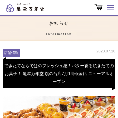
オンラインショップ
お知らせ
商品一覧
Information
店舗一覧
2023.07.10
店舗情報
亀屋万年堂だより
できたてならではのフレッシュ感！バター香る焼きたての
お菓子！ 亀屋万年堂 旗の台店7月14日(金)リニューアルオ
特集
ープン
会社概要
よくある質問