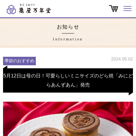
オンラインショップ
お知らせ
商品一覧
Information
店舗一覧
2024.05.02
季節のおすすめ
亀屋万年堂だより
5月12日は母の日！可愛らしいミニサイズのどら焼「みにど
らあんずあん」発売
特集
会社概要
よくある質問