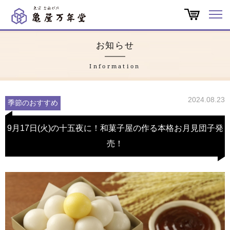
オンラインショップ
お知らせ
商品一覧
Information
店舗一覧
2024.08.23
季節のおすすめ
亀屋万年堂だより
9月17日(火)の十五夜に！和菓子屋の作る本格お月見団子発
売！
特集
会社概要
よくある質問