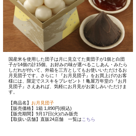
会員募集
お問い合わせ
国産米を使用した団子は月に見立てた黄団子が1個と白団
子が14個の計15個。お好みの味が選べるこしあん・みたら
しだれが付いて、外箱を三方としてもお使いいただけるお
月見団子です。さらに！『お月見団子』をお買上げのお客
様には、限定でススキをプレゼント！亀屋万年堂の『お月
見団子』さえあれば、気軽にお月見がお楽しみいただけま
す。
【商品名】
お月見団子
【販売価格】1箱 1,890円(税込)
【販売期間】9月17日(火)のみ販売
【取扱い店舗】直販24店舗 一覧は
こちら