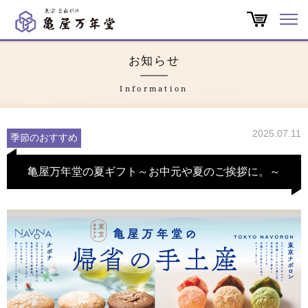
オンラインショップ
お知らせ
商品一覧
Information
店舗一覧
2025.07.11
季節のおすすめ
亀屋万年堂だより
亀屋万年堂の夏ギフト～お中元や夏のご挨拶に。～
特集
会社概要
よくある質問