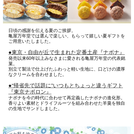
会員募集
お問い合わせ
日頃の感謝を伝える夏のご挨拶。
亀屋万年堂では選んで楽しい、もらって嬉しい夏ギフトを
ご用意いたしました。
●東京・自由が丘で生まれた定番土産『ナボナ』
発売以来60年以上みなさまに愛される亀屋万年堂の代表銘
菓。
別立て製法で仕上げたふわっと軽い生地に、口どけの濃厚
なクリームを合わせました。
●“帰省先で話題に”いつもとちょっと違うギフト
『東京ナボロン』
ナボナを今の時代に合わせて再定義したナボナの進化形。
香りよい素材とドライフルーツを組み合わせた羊羹を独自
の生地でサンドしました。