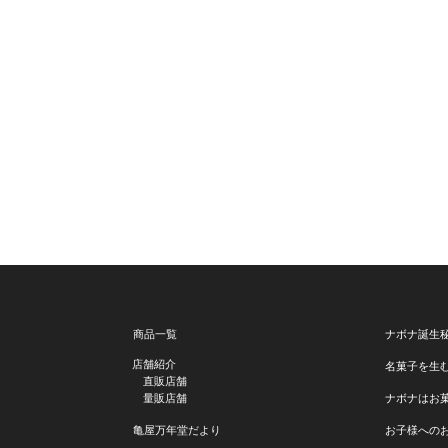
商品一覧
ナボナ誕生
店舗紹介
名菓子を生
直販店舗
量販店舗
ナボナはお
亀屋万年堂だより
お子様への