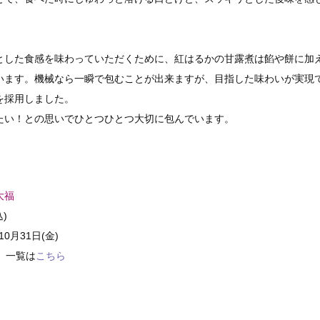
とした食感を味わっていただくために、紅はるかの甘露煮は餡や餅に加
います。機械なら一瞬で包むことが出来ますが、目指した味わいが実現
を採用しました。
たい！との思いでひとつひとつ大切に包んでいます。
大福
)
0月31日(金)
 一覧は
こちら