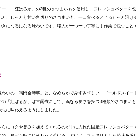
イート・紅はるか」の3種のさつまいもを使用し、フレッシュバターを
んと、しっとり甘い角切りのさつまいも、一口食べるとじゅわっと溶け
つきになるになる味わいです。職人が一つ一つ丁寧に手作業で包むこと
法
味わいの「鳴門金時芋」と、なめらかでみずみずしい「ゴールドスイー
いの「紅はるか」は甘露煮にして、異なる良さを持つ3種類のさつまい
大限に味わえるようにしました。
さらにコクや旨みを加えてくれるのが中に入れた国産フレッシュバター
とで、食べた時にじゅわっと溶ける口どけと、スッキリとした後味を感