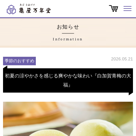
オンラインショップ
お知らせ
商品一覧
Information
店舗一覧
2026.05.21
季節のおすすめ
亀屋万年堂だより
初夏の涼やかさを感じる爽やかな味わい『白加賀青梅の大
福』
特集
会社概要
よくある質問