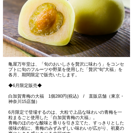
会員募集
お問い合わせ
亀屋万年堂は、「旬のおいしさを贅沢に味わう」をコンセ
プトに旬のフルーツや野菜を使用した「贅沢“旬”大福」を
各月、期間限定で販売いたします。
◆6月限定販売◆
白加賀青梅の大福 1個280円(税込) / 直販店舗（東京・
神奈川15店舗）
6月限定で登場するのは、大粒で上品な味わいの青梅を一
粒まるごと使用した「白加賀青梅の大福」。
青梅のほのかな酸味と香りを引き立てた、すっきりとした
後味の餡に、青梅のみずみずしい味わいが広がり、初夏の