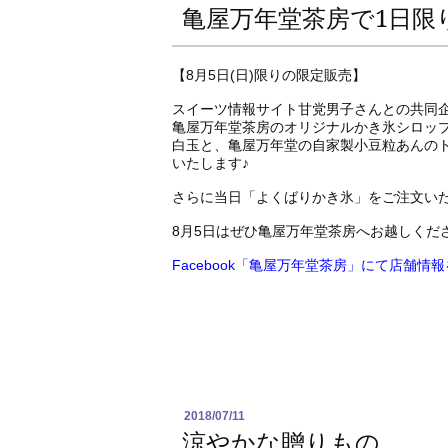
亀屋万年堂茶房で1日限
【8月5日(日)限りの限定販売】
スイーツ情報サイト甘党男子さんとの共同
亀屋万年堂茶房のオリジナルかき氷シロッ
白玉と、亀屋万年堂の自家製小豆粒あんのト
いたします♪
さらに当日「よくばりかき氷」をご注文い
8月5日はぜひ亀屋万年堂茶房へお越しくだ
Facebook「亀屋万年堂茶房」にて店舗情
2018/07/11
涼やかな贈りもの