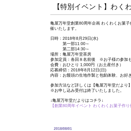
【特別イベント】わく
亀屋万年堂創業80周年企画 わくわくお菓
催いたします。
日時：2018年8月29日(水)
第一部11:00～
第二部14:30～
場所：亀屋万年堂茶房
参加定員：各回８名前後 ※お子様の参加
会費：おひとり 1,000円（お土産付き）
応募締切：2018年8月12日(日)
内容：お饅頭の生地作製と包餡体験、お好
参加方法など詳しくは【亀屋万年堂だより
※お申し込み受付は終了いたしました。
↓亀屋万年堂だよりはコチラ↓
【創業80周年イベント わくわくお菓子作り
2018/08/01