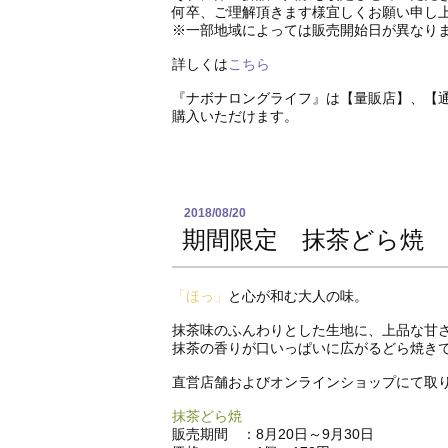
何卒、ご理解頂きます様宜しくお願い申し
※一部地域によっては販売開始日が異なり
詳しくは
こちら
『ナボナロングライフ』は【量販店】、【
購入いただけます。
2018/08/20
期間限定 抹茶どら焼
「ほっ」
と心が和む大人の味。
抹茶味のふんわりとした生地に、上品な甘
抹茶の香りが口いっぱいに広がるどら焼き
直営店舗およびオンラインショップにて取
抹茶どら焼
販売期間 ：8月20日～9月30日