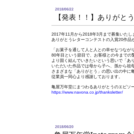
2018/06/22
【発表！！】ありがとう
2017年11月から2018年3月まで募集いた
ありがとうレターコンテストの入賞20作品
「お菓子を通して人と人との幸せなつなが
80年目という節目で、お客様との今までの
より固く結んでいきたいという思いで「あ
いただいた作品では母から子へ、孫から祖
さまざまな「ありがとう」の思い出の中に
従業員一同心より感謝しております。
亀屋万年堂にまつわるありがとうのエピソ
https://www.navona.co.jp/thanksletter/
2018/06/20