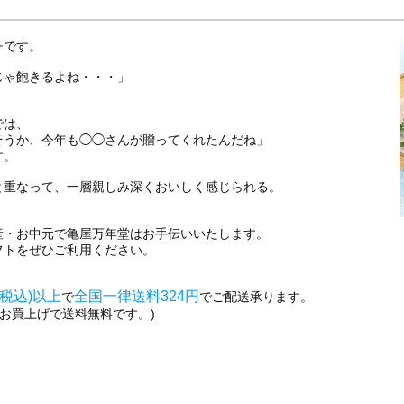
チです。
じゃ飽きるよね・・・」
では、
そうか、今年も◯◯さんが贈ってくれたんだね」
す。
と重なって、一層親しみ深くおいしく感じられる。
産・お中元で亀屋万年堂はお手伝いいたします。
フトをぜひご利用ください。
(税込)以上
全国一律送料324円
で
でご配送承ります。
上お買上げで送料無料です。)