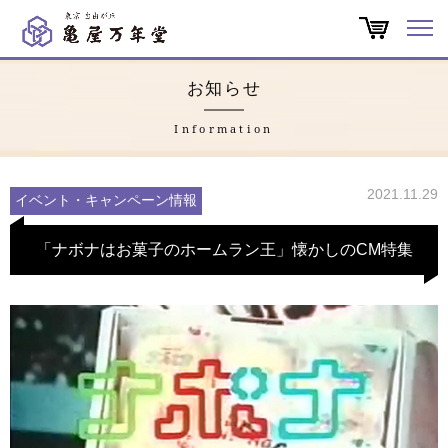
オンラインショップ
お知らせ
商品一覧
Information
店舗一覧
2021.11.29
イベント・キャンペーン情報
亀屋万年堂だより
「ナボナはお菓子のホームラン王」懐かしのCM特集
特集
会社概要
よくある質問