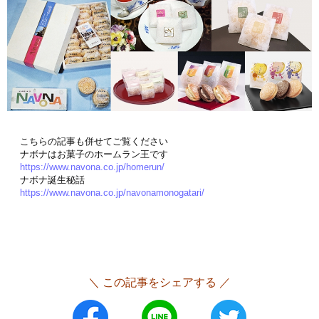
こちらの記事も併せてご覧ください
ナボナはお菓子のホームラン王です
https://www.navona.co.jp/homerun/
ナボナ誕生秘話
https://www.navona.co.jp/navonamonogatari/
＼ この記事をシェアする ／