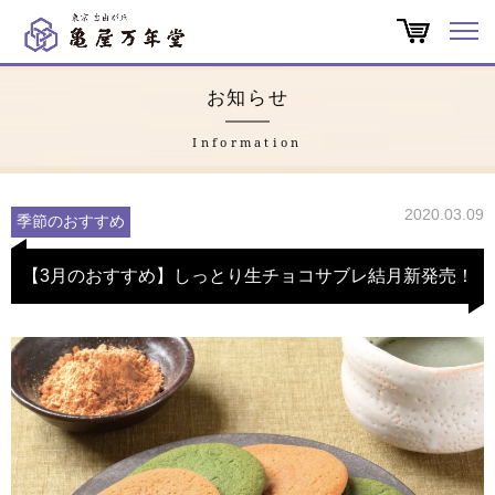
オンラインショップ
お知らせ
商品一覧
Information
店舗一覧
2020.03.09
季節のおすすめ
亀屋万年堂だより
【3月のおすすめ】しっとり生チョコサブレ結月新発売！
特集
会社概要
よくある質問