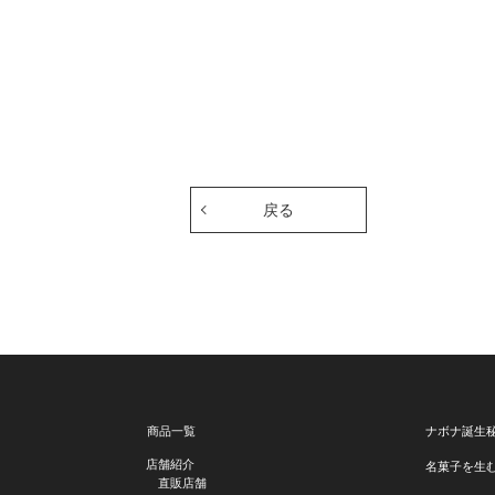
戻る
商品一覧
ナボナ誕生
店舗紹介
名菓子を生
直販店舗