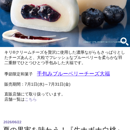
キリ®クリームチーズを贅沢に使用した濃厚ながらもさっぱりとし
たチーズあんと、大粒でフレッシュなブルーベリーを柔らかな羽
二重餅でひとつひとつ手包みした大福です。
手包みブルーベリーチーズ大福
季節限定和菓子
販売期間：7月1日(水)～7月31日(金)
直販店舗にて取り扱っています。
店舗一覧は
こちら
2026/06/22
夏の果実を味わう！『生ナボナ白桃』