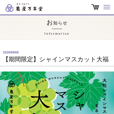
オンラインショップ
お
知らせ
商品一覧
Information
店舗一覧
2026/08/06
亀屋万年堂だより
【期間限定】シャインマスカット大福
特集
会社概要
よくある質問