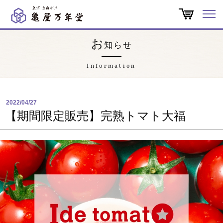
オンラインショップ
お
知らせ
商品一覧
Information
店舗一覧
2022/04/27
亀屋万年堂だより
【期間限定販売】完熟トマト大福
特集
会社概要
よくある質問