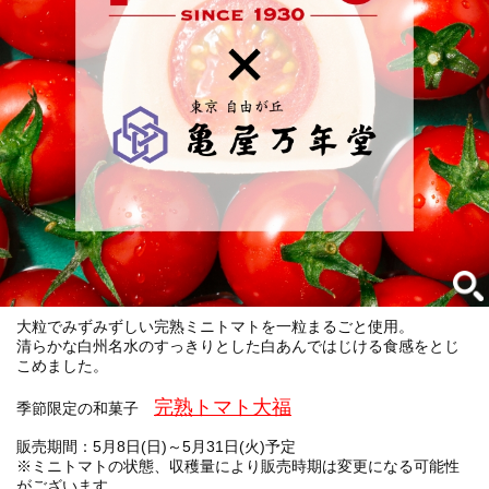
会員募集
お問い合わせ
大粒でみずみずしい完熟ミニトマトを一粒まるごと使用。
清らかな白州名水のすっきりとした白あんではじける食感をとじ
こめました。
完熟トマト大福
季節限定の和菓子
販売期間：5月8日(日)～5月31日(火)予定
※ミニトマトの状態、収穫量により販売時期は変更になる可能性
がございます。