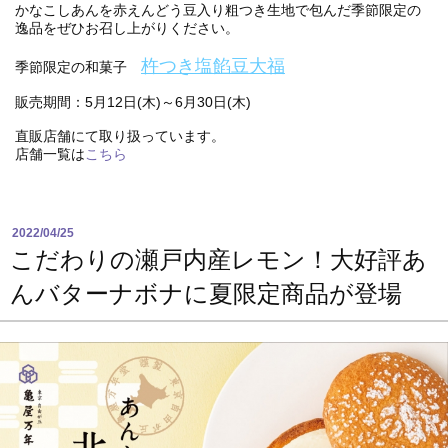
かなこしあんを赤えんどう豆入り粗つき生地で包んだ季節限定の
逸品をぜひお召し上がりください。
杵つき塩餡豆大福
季節限定の和菓子
販売期間：5月12日(木)～6月30日(木)
直販店舗にて取り扱っています。
店舗一覧は
こちら
2022/04/25
こだわりの瀬戸内産レモン！大好評あ
んバターナボナに夏限定商品が登場