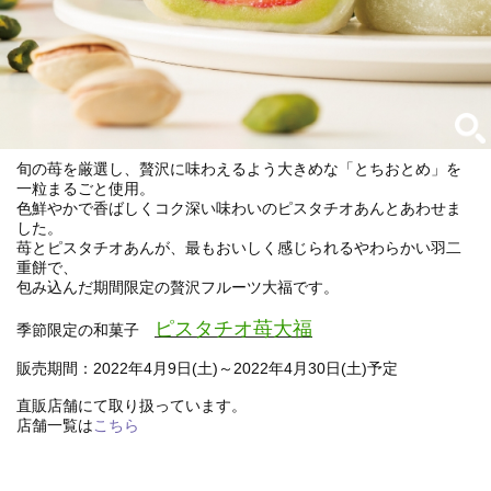
旬の苺を厳選し、贅沢に味わえるよう大きめな「とちおとめ」を
一粒まるごと使用。
色鮮やかで香ばしくコク深い味わいのピスタチオあんとあわせま
した。
苺とピスタチオあんが、最もおいしく感じられるやわらかい羽二
重餅で、
包み込んだ期間限定の贅沢フルーツ大福です。
ピスタチオ苺大福
季節限定の和菓子
販売期間：2022年4月9日(土)～2022年4月30日(土)予定
直販店舗にて取り扱っています。
店舗一覧は
こちら