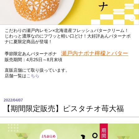
こだわりの瀬戸内レモン×北海道産フレッシュバタークリーム！
じわっと濃厚なのにフワッと軽い口どけ！大好評あんバターナボ
ナに夏限定商品が登場！
瀬戸内ナボナ檸檬とバター
季節限定あんバターナボナ
販売期間：4月25日～8月末頃
直販店舗にて取り扱っています。
店舗一覧は
こちら
2022/04/07
【期間限定販売】ピスタチオ苺大福