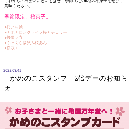
これからの出会いに思いをはせ、季節限定の5種の桜菓子をぜひご
賞味ください。
季節限定、桜菓子。
●桜どら焼
●ナボナロングライフ桜とチェリー
●桜道明寺
●ふっくら福笑み桜あん
●桜咲く
2022/03/01
「かめのこスタンプ」2倍デーのお知ら
せ