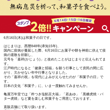
6月16日(木)は和菓子の日です。
はじまりは、西暦848年(承知15年)、
国内に疫病が蔓延した際、6月16日にお菓子や餅を神前に供えて疫
病の退散を祈願し、
元号を「嘉祥(かじょう)」と改めたことがはじまりと伝えられてま
す。
江戸時代になると「健康と招福」を願う行事として庶民の間に広
がり、欠かせない年中行事となりました。
その「嘉祥の祝」を現代によみがえらせたのが「和菓子の日」で
す。
日本の文化「和菓子」に、いま一度触れてみませんか。
亀屋万年堂では「杵つき塩餡豆大福」「若あゆ」「黒糖虎焼・バ
ター虎焼」など夏を楽しむ和菓子をご用意しております。
直販店舗にて取り扱います。