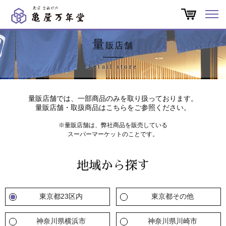
オンラインショップ
量
販店舗
商品一覧
Retail store
店舗一覧
量販店舗では、一部商品のみを取り扱っております。
量販店舗・取扱商品はこちらをご参照ください。
亀屋万年堂だより
※量販店舗は、弊社商品を販売している
スーパーマーケットのことです。
特集
地域から探す
会社概要
東京都23区内
東京都その他
よくある質問
神奈川県横浜市
神奈川県川崎市