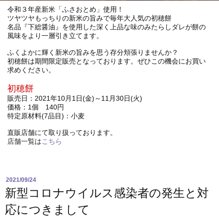
令和３年産新米「ふさおとめ」使用！
ツヤツヤもっちりの新米の旨みで毎年大人気の初穂餅
名品『下総醤油』を使用した深く上品な味のみたらしダレが餅の
風味をより一層引き立てます。
ふくよかに輝く新米の旨みを思う存分頬張りませんか？
初穂餅は期間限定販売となっております。ぜひこの機会にお買い
求めください。
初穂餅
販売日：2021年10月1日(金)～11月30日(火)
価格：1個 140円
特定原材料(7品目)：小麦
直販店舗にて取り扱っております。
店舗一覧は
こちら
2021/09/24
新型コロナウイルス感染者の発生と対
応につきまして