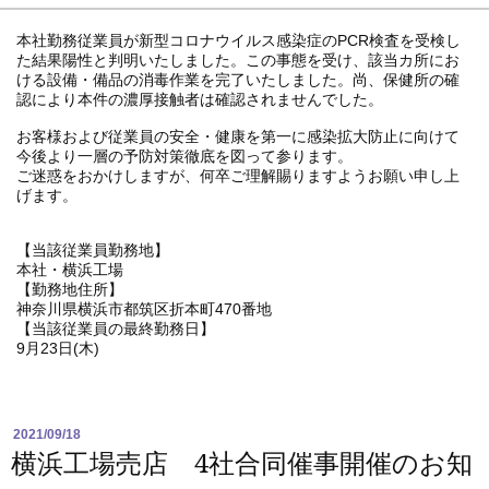
本社勤務従業員が新型コロナウイルス感染症のPCR検査を受検し
た結果陽性と判明いたしました。この事態を受け、該当カ所にお
ける設備・備品の消毒作業を完了いたしました。尚、保健所の確
認により本件の濃厚接触者は確認されませんでした。
お客様および従業員の安全・健康を第一に感染拡大防止に向けて
今後より一層の予防対策徹底を図って参ります。
ご迷惑をおかけしますが、何卒ご理解賜りますようお願い申し上
げます。
【当該従業員勤務地】
本社・横浜工場
【勤務地住所】
神奈川県横浜市都筑区折本町470番地
【当該従業員の最終勤務日】
9月23日(木)
2021/09/18
横浜工場売店 4社合同催事開催のお知