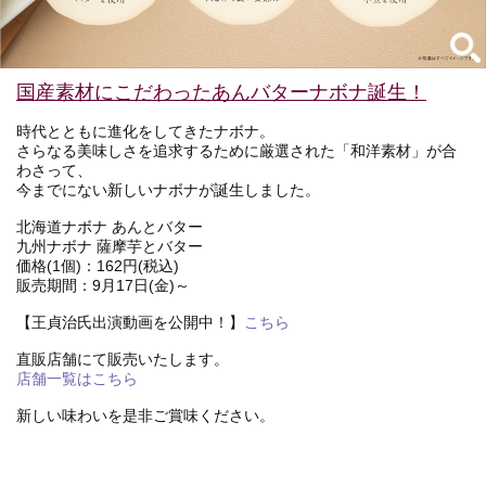
国産素材にこだわったあんバターナボナ誕生！
時代とともに進化をしてきたナボナ。
さらなる美味しさを追求するために厳選された「和洋素材」が合
わさって、
今までにない新しいナボナが誕生しました。
北海道ナボナ あんとバター
九州ナボナ 薩摩芋とバター
価格(1個)：162円(税込)
販売期間：9月17日(金)～
【王貞治氏出演動画を公開中！】
こちら
直販店舗にて販売いたします。
店舗一覧はこちら
新しい味わいを是非ご賞味ください。