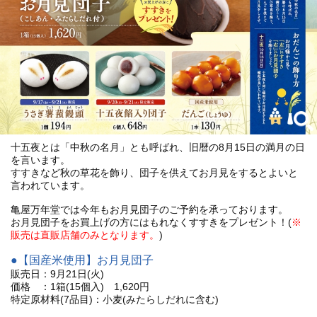
十五夜とは「中秋の名月」とも呼ばれ、旧暦の8月15日の満月の日
を言います。
すすきなど秋の草花を飾り、団子を供えてお月見をするとよいと
言われています。
亀屋万年堂では今年もお月見団子のご予約を承っております。
お月見団子をお買上げの方にはもれなくすすきをプレゼント！(
※
販売は直販店舗のみとなります。
)
●【国産米使用】お月見団子
販売日：9月21日(火)
価格 ：1箱(15個入) 1,620円
特定原材料(7品目)：小麦(みたらしだれに含む)