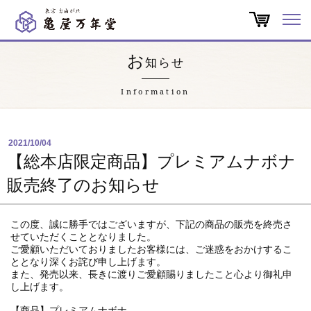
オンラインショップ
お
知らせ
商品一覧
Information
店舗一覧
2021/10/04
亀屋万年堂だより
【総本店限定商品】プレミアムナボナ
販売終了のお知らせ
特集
この度、誠に勝手ではございますが、下記の商品の販売を終売さ
会社概要
せていただくこととなりました。
ご愛顧いただいておりましたお客様には、ご迷惑をおかけするこ
ととなり深くお詫び申し上げます。
また、発売以来、長きに渡りご愛顧賜りましたこと心より御礼申
よくある質問
し上げます。
【商品】プレミアムナボナ