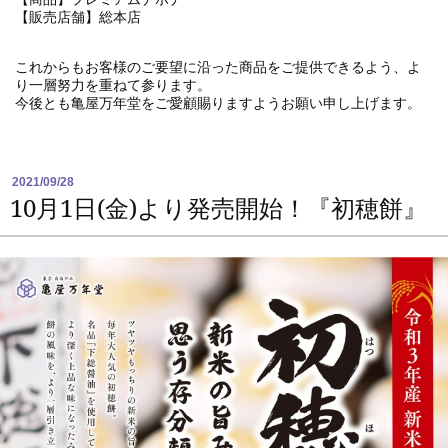
会員募集
【販売店舗】総本店
お問い合わせ
これからもお客様のご要望に沿った商品をご提供できるよう、よ
り一層努力を重ねて参ります。
今後とも亀屋万年堂をご愛顧賜りますようお願い申し上げます。
2021/09/28
10月1日(金)より発売開始！『初穂餅』