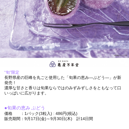
“旬”限定
長野県産の巨峰を丸ごと使用した「旬果の恵み―ぶどう―」が新
発売！
濃厚な甘さと香りは旬果ならではのみずみずしさをともなって口
いっぱいに広がります。
●旬果の恵み ぶどう
価格 ：1パック(3粒入) : 486円(税込)
販売期間：9月17日(金)～9月30日(木) 計14日間